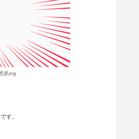
透過 png
線です。