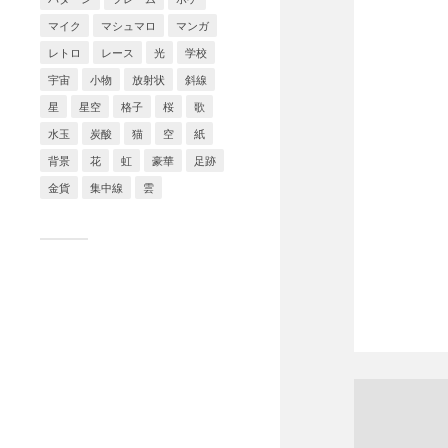
マイク
マシュマロ
マンガ
レトロ
レース
光
学校
宇宙
小物
放射状
斜線
星
星空
格子
桜
歌
水玉
炭酸
猫
空
紙
背景
花
虹
豪華
足跡
金貨
集中線
雲